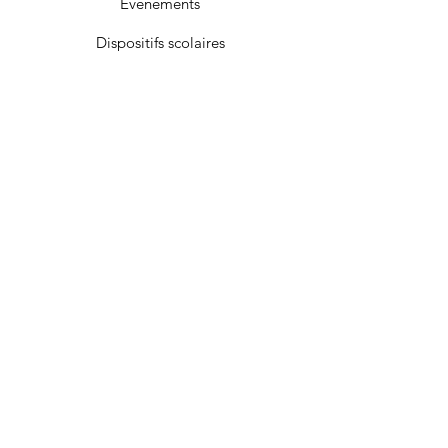
Evènements
Dispositifs scolaires
Passeurs d'Images
Nous soutenir
Contact
© 2022 par Pagod Films