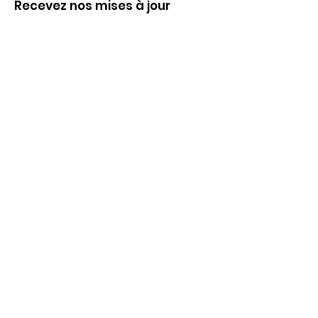
Recevez nos mises à jour
S'abonner
Liens utiles
Qui sommes nous ?
Evènements
Dispositifs scolaires
Passeurs d'Images
Nous soutenir