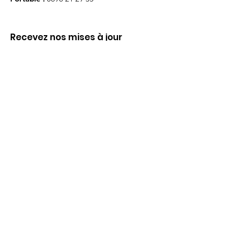
Recevez nos mises à jour
S'abonner
Liens utiles
Qui sommes nous ?
Evènements
Dispositifs scolaires
Passeurs d'Images