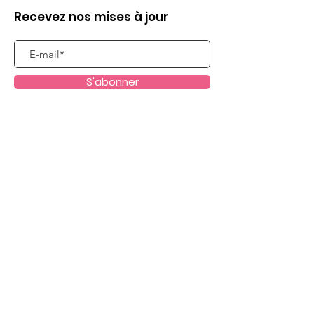
Recevez nos mises à jour
S'abonner
Liens utiles
Qui sommes nous ?
Evènements
Dispositifs scolaires
Passeurs d'Images
Nous soutenir