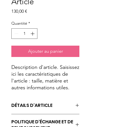
Article
Prix
130,00 €
Quantité
*
Ajouter au panier
Description d'article. Saisissez 
ici les caractéristiques de 
l'article : taille, matière et 
autres informations utiles.
DÉTAILS D'ARTICLE
Détails d'article. Saisissez ici les
POLITIQUE D'ÉCHANGE ET DE
caractéristiques de l'article : taille,