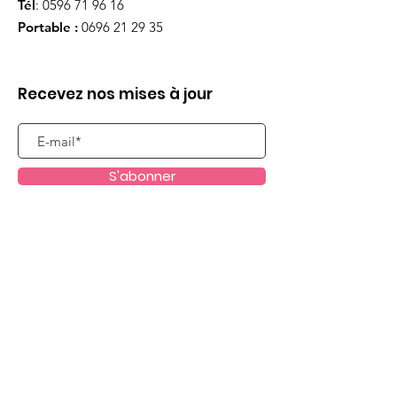
Tél
:
0596 71 96 16
Portable :
0696 21 29 35
Recevez nos mises à jour
S'abonner
Liens utiles
Qui sommes nous ?
Evènements
Dispositifs scolaires