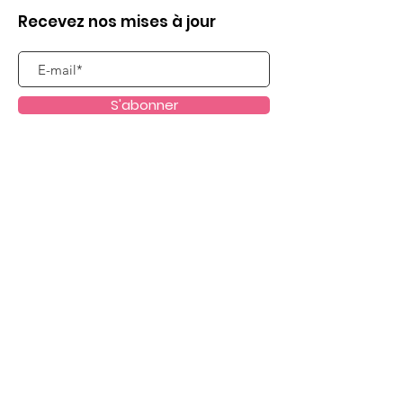
Recevez nos mises à jour
S'abonner
Liens utiles
Qui sommes nous ?
Evènements
Dispositifs scolaires
Passeurs d'Images
Nous soutenir