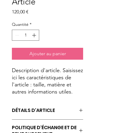
Article
Prix
120,00 €
Quantité
*
Ajouter au panier
Description d'article. Saisissez 
ici les caractéristiques de 
l'article : taille, matière et 
autres informations utiles.
DÉTAILS D'ARTICLE
Détails d'article. Saisissez ici les
POLITIQUE D'ÉCHANGE ET DE
caractéristiques de l'article : taille,