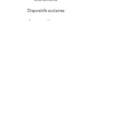
Dispositifs scolaires
Passeurs d'Images
Nous soutenir
Contact
© 2022 par Pagod Films