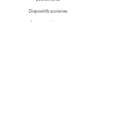
Dispositifs scolaires
Passeurs d'Images
Nous soutenir
Contact
© 2022 par Pagod Films