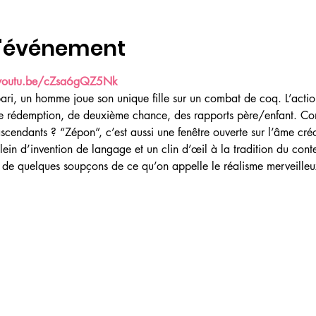
l'événement
/youtu.be/cZsa6gQZ5Nk
pari, un homme joue son unique fille sur un combat de coq. L’actio
e rédemption, de deuxième chance, des rapports père/enfant. Com
scendants ? “Zépon”, c’est aussi une fenêtre ouverte sur l’âme créo
n d’invention de langage et un clin d’œil à la tradition du conte,
é de quelques soupçons de ce qu’on appelle le réalisme merveilleu