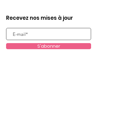
Recevez nos mises à jour
S'abonner
Liens utiles
Qui sommes nous ?
Evènements
Dispositifs scolaires
Passeurs d'Images