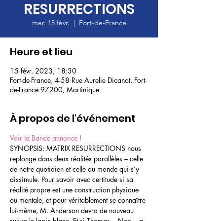
RESURRECTIONS
mer. 15 févr.
  |  
Fort-de-France
Heure et lieu
15 févr. 2023, 18:30
Fort-de-France, 4-58 Rue Aurelie Dicanot, Fort-
de-France 97200, Martinique
À propos de l'événement
Voir la Bande annonce !
SYNOPSIS: MATRIX RESURRECTIONS nous 
replonge dans deux réalités parallèles – celle 
de notre quotidien et celle du monde qui s’y 
dissimule. Pour savoir avec certitude si sa 
réalité propre est une construction physique 
ou mentale, et pour véritablement se connaître 
lui-même, M. Anderson devra de nouveau 
suivre le lapin blanc. Et si Thomas... Neo... a 