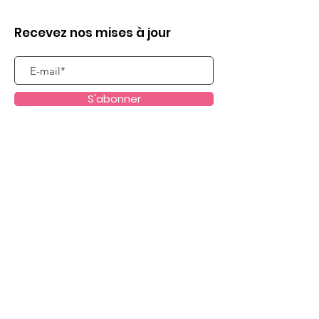
Recevez nos mises à jour
S'abonner
Liens utiles
Qui sommes nous ?
Evènements
Dispositifs scolaires
Passeurs d'Images