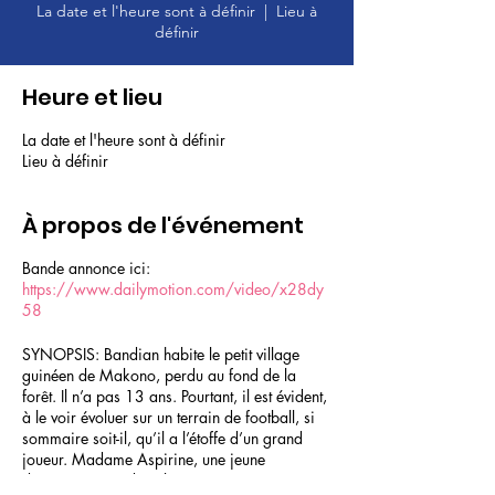
La date et l'heure sont à définir
  |  
Lieu à
définir
Heure et lieu
La date et l'heure sont à définir
Lieu à définir
À propos de l'événement
Bande annonce ici:
https://www.dailymotion.com/video/x28dy
58
SYNOPSIS: Bandian habite le petit village
guinéen de Makono, perdu au fond de la
forêt. Il n’a pas 13 ans. Pourtant, il est évident,
à le voir évoluer sur un terrain de football, si
sommaire soit-il, qu’il a l’étoffe d’un grand
joueur. Madame Aspirine, une jeune
doctoresse occidentale qui s’est prise