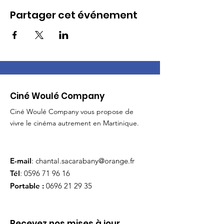
d’affection pour lui, lui offre un ballon en cuir.
Bandian a beau être ravi, il en fait un si
Partager cet événement
mauvais usage qu’il est contraint de fuir son
village. Diverses péripéties l’amènent à
participer à un match avec des joueurs plus
âgés, qu’il surclasse aisément, et à attirer
l’attention de Béchir Bithar, un homme d’argent
qui flaire aussitôt la bonne affaire…
Ciné Woulé Company
Ciné Woulé Company vous propose de
vivre le cinéma autrement en Martinique.
E-mail
:
chantal.sacarabany@orange.fr
Tél
:
0596 71 96 16
Portable :
0696 21 29 35
Recevez nos mises à jour