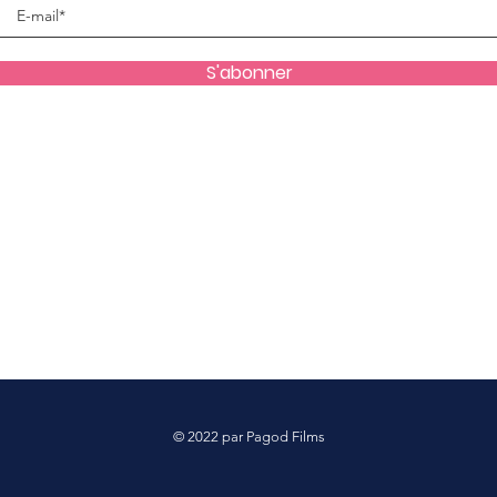
S'abonner
© 2022 par Pagod Films