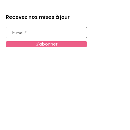
Recevez nos mises à jour
S'abonner
Liens utiles
Qui sommes nous ?
Evènements
Dispositifs scolaires
Passeurs d'Images