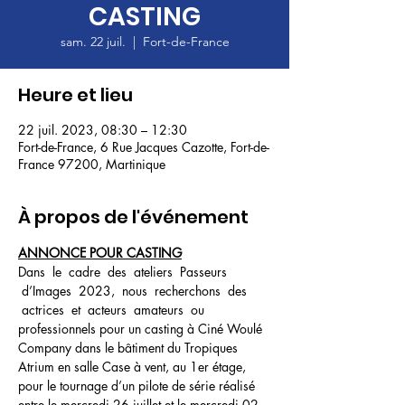
CASTING
sam. 22 juil.
  |  
Fort-de-France
Heure et lieu
22 juil. 2023, 08:30 – 12:30
Fort-de-France, 6 Rue Jacques Cazotte, Fort-de-
France 97200, Martinique
À propos de l'événement
ANNONCE POUR CASTING
Dans  le  cadre  des  ateliers  Passeurs 
 d’Images  2023,  nous  recherchons  des 
 actrices  et  acteurs  amateurs  ou 
professionnels pour un casting à Ciné Woulé 
Company dans le bâtiment du Tropiques 
Atrium en salle Case à vent, au 1er étage, 
pour le tournage d’un pilote de série réalisé 
entre le mercredi 26 juillet et le mercredi 02 