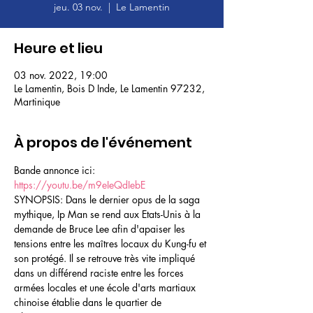
jeu. 03 nov.
  |  
Le Lamentin
Heure et lieu
03 nov. 2022, 19:00
Le Lamentin, Bois D Inde, Le Lamentin 97232,
Martinique
À propos de l'événement
Bande annonce ici: 
https://youtu.be/m9eIeQdIebE
SYNOPSIS: Dans le dernier opus de la saga 
mythique, Ip Man se rend aux Etats-Unis à la 
demande de Bruce Lee afin d'apaiser les 
tensions entre les maîtres locaux du Kung-fu et 
son protégé. Il se retrouve très vite impliqué 
dans un différend raciste entre les forces 
armées locales et une école d'arts martiaux 
chinoise établie dans le quartier de 